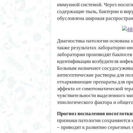
иммунной системой. Через носогл
содержащие пыль, бактерии и вир
обусловлена широкая распростран
Диагностика патологии основана н
также результатах лабораторно-и
лаборатории производят бакпосев 
идентификации возбудителя инфе
Больным назначают сосудосуживаю
антисептические растворы для пол
отхаркивающие препараты для при
эффекта от симптоматической тер
чувствительности выделенного мик
этиологического фактора и общего
Прогноз воспаления носоглотки
признаки патологии сохраняются н
– приводят к развитию серьезных