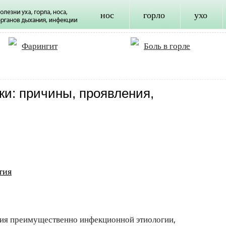
нос
горло
ухо
Фарингит
Боль в горле
ки: причины, проявления,
тия
гия преимущественно инфекционной этиологии,