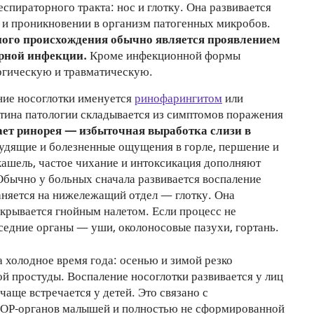
спираторного тракта: нос и глотку. Она развивается
и проникновении в организм патогенных микробов.
ного происхождения обычно является проявлением
орной инфекции.
Кроме инфекционной формы
ргическую и травматическую.
ние носоглотки именуется
ринофарингитом
или
тина патологии складывается из симптомов поражения
ет ринорея — избыточная выработка слизи в
удящие и болезненные ощущения в горле, першение и
кашель, частое чихание и интоксикация дополняют
Обычно у больных сначала развивается воспаление
аняется на нижележащий отдел — глотку. Она
покрывается гнойным налетом. Если процесс не
оседние органы — уши, околоносовые пазухи, гортань.
 холодное время года: осенью и зимой резко
ой простуды. Воспаление носоглотки развивается у лиц
 чаще встречается у детей. Это связано с
ОР-органов малышей и полностью не сформированной