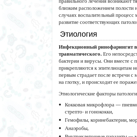
правильного лечения возникают т
близким расположением полости н
случаях воспалительный процесс 
развитие соответствующих патоло
Этиология
Инфекционный ринофарингит во
травматического.
Его непосредст
бактерии и вирусы. Они вместе с 
прикрепляются к эпителиоцитам но
первым страдает после встречи с 
на глотку, и происходит ее пораже
Этиологические факторы патологи
Кокковая микрофлора — пневмо-
стрепто- и гонококки,
Гемофилы, коринебактерии, мо
Анаэробы,
Внутриклеточные паразиты — м