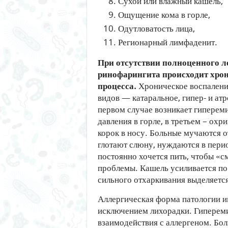
Сухой или влажный кашель,
Ощущение кома в горле,
Одутловатость лица,
Регионарный лимфаденит.
При отсутствии полноценного л
ринофарингита происходит хро
процесса.
Хроническое воспалени
видов — катаральное, гипер- и ат
первом случае возникает гипереми
давления в горле, в третьем – охр
корок в носу. Больные мучаются о
глотают слюну, нуждаются в пери
постоянно хочется пить, чтобы «см
проблемы. Кашель усиливается по 
сильного отхаркивания выделяется 
Аллергическая форма патологии и
исключением лихорадки. Гипереми
взаимодействия с аллергеном. Б