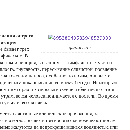
ечения острого
низация
фарингит
е бывает трех
рофическое. В
я зева и ринорея, во втором — лимфаденит, чувство
иплость, гнусавость, пересыхание слизистой, появление
т заложенности носа, особенно по ночам, они часто
одическом покашливании во время беседы. Некоторым
очить» горло и хоть на мгновение избавиться от этой
утрам, когда человек поднимается с постели. Во время
густая и вязкая слизь.
меет аналогичные клинические проявления, за
я и отечность слизистой носоглотки возникают после
ольные жалуются на непрекращающиеся водянистые или