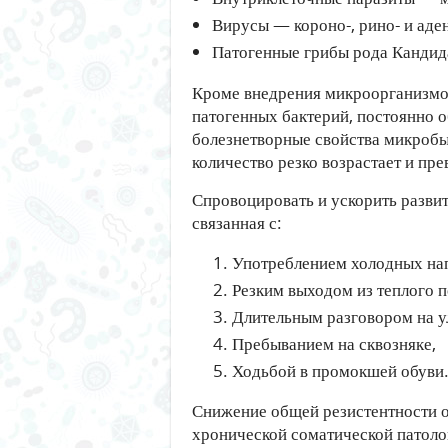
Вирусы — короно-, рино- и аде
Патогенные грибы рода Кандид
Кроме внедрения микроорганизмов
патогенных бактерий, постоянно 
болезнетворные свойства микробы
количество резко возрастает и пр
Спровоцировать и ускорить разви
связанная с:
Употреблением холодных нап
Резким выходом из теплого 
Длительным разговором на у
Пребыванием на сквозняке,
Ходьбой в промокшей обуви
Снижение общей резистентности 
хронической соматической патоло