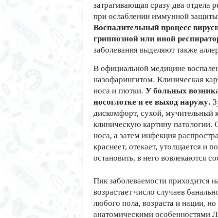
затрагивающая сразу два отдела ре
при ослаблении иммунной защиты 
Воспалительный процесс вирус
гриппозной или иной респират
заболевания выделяют также алле
В официальной медицине воспале
назофарингитом. Клиническая кар
носа и глотки.
У больных возника
носоглотке и ее выход наружу.
З
дискомфорт, сухой, мучительный 
клиническую картину патологии. 
носа, а затем инфекция распростр
краснеет, отекает, утолщается и 
остановить, в него вовлекаются с
Пик заболеваемости приходится на
возрастает число случаев банальн
любого пола, возраста и нации, но
анатомическими особенностями Л