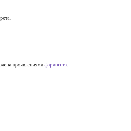
рета,
авлена проявлениями
фарингита
: