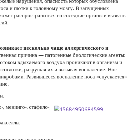
яжелые нарушения, опасность которых обусловлена
оса и глотки к головному мозгу. В запущенных
может распространиться на соседние органы и вызвать
гий.
зникает несколько чаще аллергического и
венная причина — патогенные биологические агенты:
потоком вдыхаемого воздуха проникают в организм и
соглотки, разрушая их и вызывая воспаление. Нос
микробами. Развившееся воспаление носа «спускается»
ние.
и:
, менинго-, стафило-,
ракселлы,
икоплазмы и хламидии,