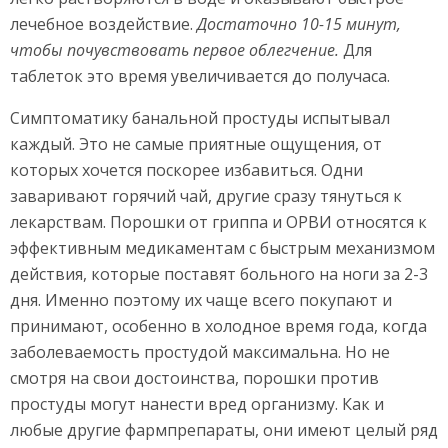
лечебное воздействие.
Достаточно 10-15 минут,
чтобы почувствовать первое облегчение.
Для
таблеток это время увеличивается до получаса.
Симптоматику банальной простуды испытывал
каждый. Это не самые приятные ощущения, от
которых хочется поскорее избавиться. Одни
заваривают горячий чай, другие сразу тянуться к
лекарствам. Порошки от гриппа и ОРВИ относятся к
эффективным медикаментам с быстрым механизмом
действия, которые поставят больного на ноги за 2-3
дня. Именно поэтому их чаще всего покупают и
принимают, особенно в холодное время года, когда
заболеваемость простудой максимальна. Но не
смотря на свои достоинства, порошки против
простуды могут нанести вред организму. Как и
любые другие фармпрепараты, они имеют целый ряд