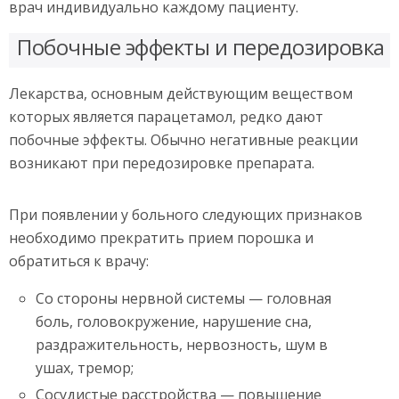
врач индивидуально каждому пациенту.
Побочные эффекты и передозировка
Лекарства, основным действующим веществом
которых является парацетамол, редко дают
побочные эффекты. Обычно негативные реакции
возникают при передозировке препарата.
При появлении у больного следующих признаков
необходимо прекратить прием порошка и
обратиться к врачу:
Со стороны нервной системы — головная
боль, головокружение, нарушение сна,
раздражительность, нервозность, шум в
ушах, тремор;
Сосудистые расстройства — повышение