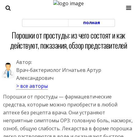
моб. версия
полная
Порошки от простуды: из чего состоят и как
действуют, показания, обзор представителей
Автор:
Врач-бактериолог Игнатьев Артур
Александрович
> все авторы
Порошки от простуды — фармацевтические
средства, которые можно приобрести в любой
аптеке без рецепта врача. Они устраняют
неприятные симптомы ОРЗ: головную боль, насморк,
озноб, общую слабость. Лекарства в форме порошка
легко растворяются в воде и оказывают быстрое