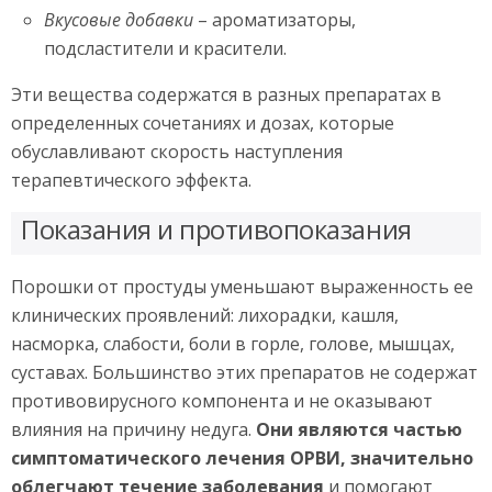
Вкусовые добавки
– ароматизаторы,
подсластители и красители.
Эти вещества содержатся в разных препаратах в
определенных сочетаниях и дозах, которые
обуславливают скорость наступления
терапевтического эффекта.
Показания и противопоказания
Порошки от простуды уменьшают выраженность ее
клинических проявлений: лихорадки, кашля,
насморка, слабости, боли в горле, голове, мышцах,
суставах. Большинство этих препаратов не содержат
противовирусного компонента и не оказывают
влияния на причину недуга.
Они являются частью
симптоматического лечения ОРВИ, значительно
облегчают течение заболевания
и помогают