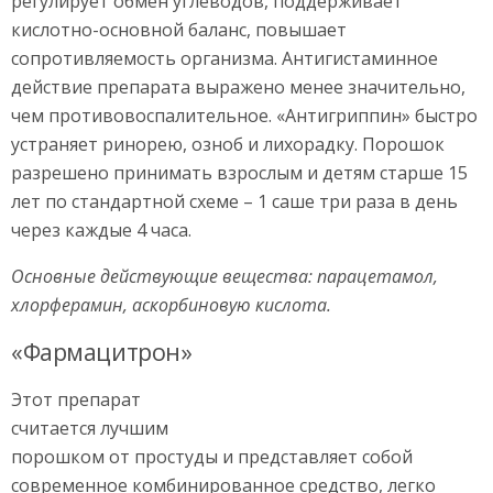
регулирует обмен углеводов, поддерживает
кислотно-основной баланс, повышает
сопротивляемость организма. Антигистаминное
действие препарата выражено менее значительно,
чем противовоспалительное. «Антигриппин» быстро
устраняет ринорею, озноб и лихорадку. Порошок
разрешено принимать взрослым и детям старше 15
лет по стандартной схеме – 1 саше три раза в день
через каждые 4 часа.
Основные действующие вещества: парацетамол,
хлорферамин, аскорбиновую кислота.
«Фармацитрон»
Этот препарат
считается лучшим
порошком от простуды и представляет собой
современное комбинированное средство, легко