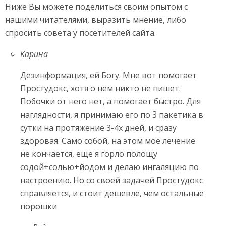
Ниже Вы можете поделиться своим опытом с
нашими читателями, выразить мнение, либо
спросить совета у посетителей сайта.
Карина
Дезинформация, ей Богу. Мне вот помогает
Простудокс, хотя о нем никто не пишет.
Побочки от него нет, а помогает быстро. Для
наглядности, я принимаю его по 3 пакетика в
сутки на протяжение 3-4х дней, и сразу
здоровая. Само собой, на этом мое лечение
не кончается, ещё я горло полощу
содой+солью+йодом и делаю ингаляцию по
настроению. Но со своей задачей Простудокс
справляется, и стоит дешевле, чем остальные
порошки