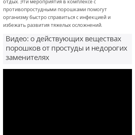
отдых. Эти мероприятия в комплексе с
противопростудными порошками помогут
организму быстро справиться с инфекцией и
избежать развития тяжелых осложнений.
Видео: о действующих веществах
порошков от простуды и недорогих
заменителях