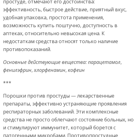
простуде, отмечают его достоинства:
эффективность, быстрое действие, приятный вкус,
удобная упаковка, простота применения,
возможность купить поштучно, доступность в
аптеках, относительно невысокая цена. К
недостаткам средства относят только наличие
противопоказаний.
Основные действующие вещества: п
арацетамол
,
фенилэфрин
,
хлорфенамин
,
кофеин
***
Порошки против простуды — лекарственные
препараты, эффективно устраняющие проявления
респираторных заболеваний. Эти комплексные
средства не просто облегчают состояние больных, но
и стимулируют иммунитет, который борется с
патогенными микробами. Противопростудные