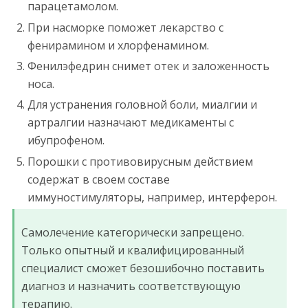
парацетамолом.
При насморке поможет лекарство с
фенирамином и хлорфенамином.
Фенилэфедрин снимет отек и заложенность
носа.
Для устранения головной боли, миалгии и
артралгии назначают медикаменты с
ибупрофеном.
Порошки с противовирусным действием
содержат в своем составе
иммуностимуляторы, например, интерферон.
Самолечение категорически запрещено.
Только опытный и квалифицированный
специалист сможет безошибочно поставить
диагноз и назначить соответствующую
терапию.