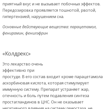
приятный вкус и не вызывает побочных эффектов.
Передозировка проявляется тошнотой, рвотой,
гипертензией, нарушением сна.
Основные действующие вещества: парацетамол,
фенирамин, фенилэфрин
«Колдрекс»
Это лекарство очень
эффективно при
простуде. В его состав входит кроме парацетамола
аскорбиновая кислота, которая стимулирует
иммунную систему. Препарат устраняет жар,
отечность и боль путем подавления синтеза
простагландинов в ЦНС. Он не оказывает
негативного влияния на систему гемостаза, не