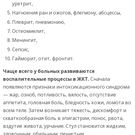
уретрит,
Нагноения ран и ожогов, флегмону, абсцессы,
Плеврит, пневмонию,
Остеомиелит,
Менингит,
Сепсис,
Гайморит, отит, фронтит.
Чаще всего у больных развиваются
воспалительные процессы в ЖКТ.
Сначала
появляются признаки интоксикационного синдрома
— жар, озноб, потливость, вялость, отсутствие
аппетита, головная боль, бледность кожи, ломота во
всем теле. Затем возникает тяжесть, дискомфорт и
схваткообразная боль в эпигастрии, понос, рвота,
вздутие живота, урчание. Стул становится жидким,
зловонным, обильным, пенистым.