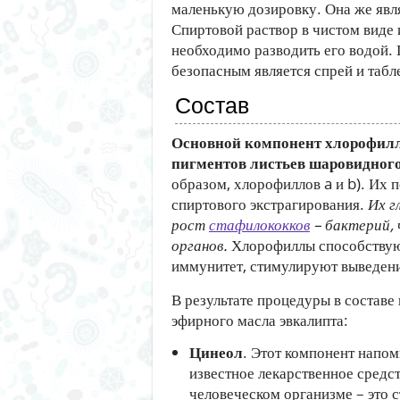
маленькую дозировку. Она же явл
Спиртовой раствор в чистом виде 
необходимо разводить его водой.
безопасным является спрей и табл
Состав
Основной компонент хлорофилли
пигментов листьев шаровидног
образом, хлорофиллов a и b). Их 
спиртового экстрагирования.
Их г
рост
стафилококков
– бактерий, 
органов.
Хлорофиллы способствую
иммунитет, стимулируют выведени
В результате процедуры в состав
эфирного масла эвкалипта:
Цинеол
. Этот компонент напом
известное лекарственное средст
человеческом организме – это 