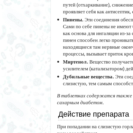
путей (отхаркивание), снижени
проявляет себя как антисептик,
Пинены.
Эти соединения обесп
Сами по себе пинены не имеют 
как основа для ингаляции из-за
пинен способен легко проникат
находящиеся там нервные окон
процессы, вызывает приток кров
Миртенол.
Вещество получаетс
усилителем (катализатором) дей
Дубильные вещества.
Эти сое
слизистую, тем самым способст
В таблетках содержатся также к
сахарным диабетом.
Действие препарата
При попадании на слизистую гор