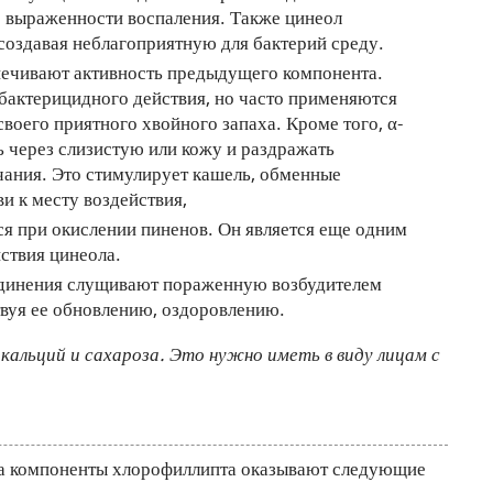
е выраженности воспаления. Также цинеол
 создавая неблагоприятную для бактерий среду.
ечивают активность предыдущего компонента.
бактерицидного действия, но часто применяются
 своего приятного хвойного запаха. Кроме того, α-
ь через слизистую или кожу и раздражать
чания. Это стимулирует кашель, обменные
и к месту воздействия,
я при окислении пиненов. Он является еще одним
ствия цинеола.
динения слущивают пораженную возбудителем
вуя ее обновлению, оздоровлению.
альций и сахароза. Это нужно иметь в виду лицам с
ла компоненты хлорофиллипта оказывают следующие