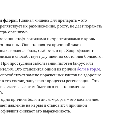
й флоры.
Главная мишень для препарата – это
репятствует их размножению, росту, не дает поражать
утрь организма.
овании стафилококками и стрептококками в кровь
ся токсины. Они становятся причиной таких
цах, головная боль, слабость и пр. Хлорофиллипт
анизма и способствует улучшению состояния больного.
При простудном заболевании патоген (вирус или
пителия. Это становится одной из причин
боли в горле
,
способствует замене пораженных клеток на здоровые.
в его состав, запускают процессы регенерации. Это
и является залогом быстрого восстановления
й.
одна причина боли и дискомфорта – это воспаление.
ет давление на нервы и становится причиной
офиллипт снижает его выраженность.