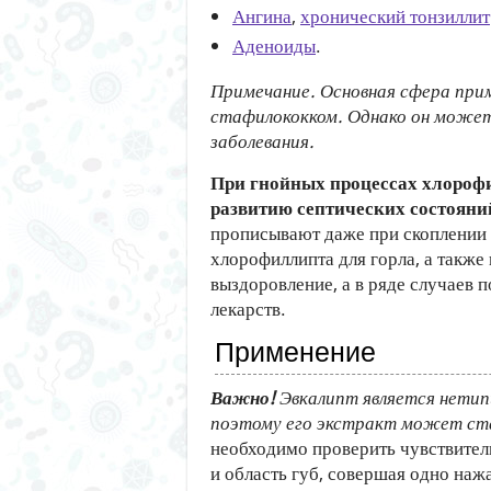
Ангина
,
хронический тонзиллит
Аденоиды
.
Примечание. Основная сфера при
стафилококком. Однако он может
заболевания.
При гнойных процессах хлорофи
развитию септических состояни
прописывают даже при скоплении г
хлорофиллипта для горла, а также
выздоровление, а в ряде случаев 
лекарств.
Применение
Важно!
Эвкалипт является нетип
поэтому его экстракт может ста
необходимо проверить чувствител
и область губ, совершая одно нажа