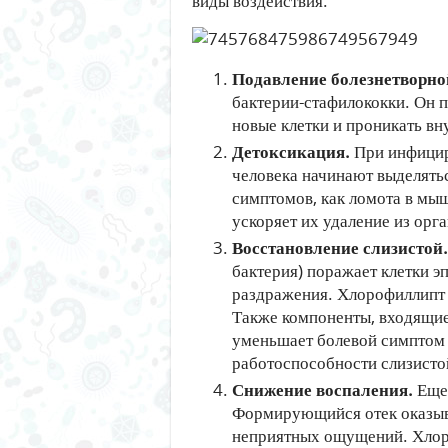
виды воздействия:
Подавление болезнетворно
бактерии-стафилококки. Он п
новые клетки и проникать вн
Детоксикация.
При инфицир
человека начинают выделять
симптомов, как ломота в мыш
ускоряет их удаление из орг
Восстановление слизистой.
бактерия) поражает клетки э
раздражения. Хлорофиллипт 
Также компоненты, входящие 
уменьшает болевой симптом 
работоспособности слизисто
Снижение воспаления.
Еще 
Формирующийся отек оказыва
неприятных ощущений. Хлор