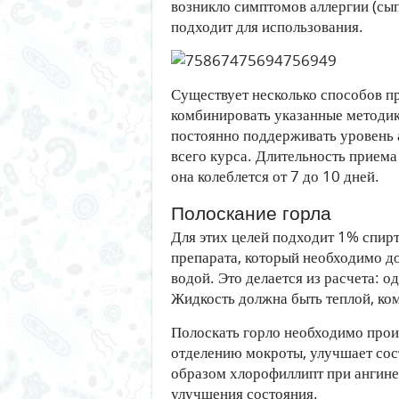
возникло симптомов аллергии (сып
подходит для использования.
Существует несколько способов 
комбинировать указанные методики
постоянно поддерживать уровень а
всего курса. Длительность приема
она колеблется от 7 до 10 дней.
Полоскание горла
Для этих целей подходит 1% спир
препарата, который необходимо д
водой. Это делается из расчета: о
Жидкость должна быть теплой, ко
Полоскать горло необходимо произ
отделению мокроты, улучшает сос
образом хлорофиллипт при ангине
улучшения состояния.