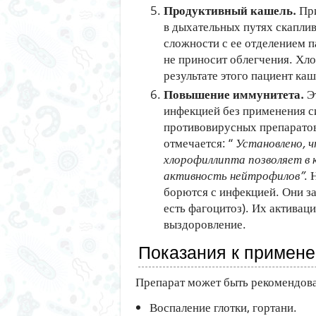
Продуктивный кашель.
При
в дыхательных путях скаплив
сложности с ее отделением п
не приносит облегчения. Хл
результате этого пациент каш
Повышение иммунитета.
Эт
инфекцией без применения 
противовирусных препаратов
отмечается: “
Установлено, ч
хлорофиллипта позволяет в
активность нейтрофилов”
. 
борются с инфекцией. Они за
есть фагоцитоз). Их активац
выздоровление.
Показания к примен
Препарат может быть рекомендова
Воспаление глотки, гортани.