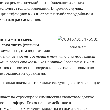
яется рекомендуемой при заболеваниях легких.
используется для инъекций. В прочих случаях
 При инфекциях в ЛОР-органах наиболее удобным и
етки для рассасывания.
пта – это смесь
о эвкалипта
(главным
эвкалипт
получают путем водного или
лавная ценность состоит в том, что они подавляют
чаще всего становящихся причиной воспаления ЛОР-
т восстановлению поврежденных тканей, повышают
е токсинов из организма.
е вытяжки оказываются также следующие составляющие
инает по структуре и химическим свойствам другое
во – камфару. Его основное действие в
стимуляция отхождения мокроты из дыхательных