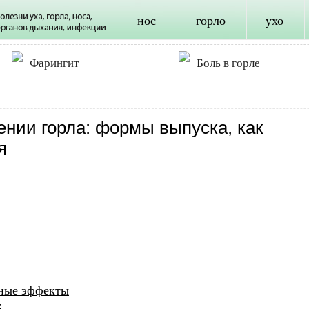
нос
горло
ухо
Фарингит
Боль в горле
нии горла: формы выпуска, как
я
чные эффекты
й