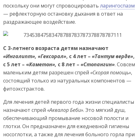
поскольку они могут спровоцировать
ларингоспазм
— рефлекторную остановку дыхания в ответ на
раздражающее воздействие.
С 3-летнего возраста детям назначают
«Ингалипт», «Гексорал»
, с 4 лет –
«Тантум верде»
,
с 5 лет – «
Каметон»,
с 8 лет –
«Стопангин»
. Совсем
маленьким детям разрешен спрей
«Скорая помощь»
,
состоящий только из натуральных компонентов —
фитоэкстрактов.
Для лечения детей первого года жизни специалисты
назначают спрей
«Аквалор Беби»
. Это мягкий душ,
обеспечивающий промывание носовой полости и
глотки. Он предназначен для ежедневной гигиены
носоглотки, а также для лечения больного горла при