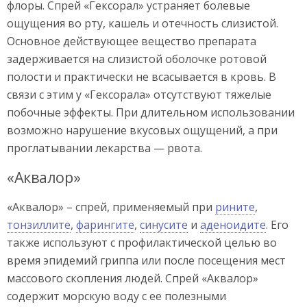
флоры. Спрей «Гексорал» устраняет болевые
ощущения во рту, кашель и отечность слизистой.
Основное действующее вещество препарата
задерживается на слизистой оболочке ротовой
полости и практически не всасывается в кровь. В
связи с этим у «Гексорала» отсутствуют тяжелые
побочные эффекты. При длительном использовании
возможно нарушение вкусовых ощущений, а при
проглатывании лекарства — рвота.
«Аквалор»
«Аквалор» – спрей, применяемый при
рините
,
тонзиллите
,
фарингите
,
синусите
и
аденоидите
. Его
также используют с профилактической целью во
время эпидемий гриппа или после посещения мест
массового скопления людей. Спрей «Аквалор»
содержит морскую воду с ее полезными