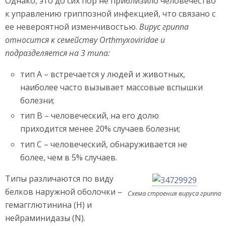
Однако, это до сих пор не приблизило человечество
к управлению гриппозной инфекцией, что связано с
ее невероятной изменчивостью.
Вирус гриппа
относится к семейству Orthmyxoviridae и
подразделяется на 3 типа:
тип А – встречается у людей и животных,
наиболее часто вызывает массовые вспышки
болезни;
тип В – человеческий, на его долю
приходится менее 20% случаев болезни;
тип С – человеческий, обнаруживается не
более, чем в 5% случаев.
Типы различаются по виду
белков наружной оболочки –
Схема строения вируса гриппа
гемагглютинина (H) и
нейраминидазы (N).