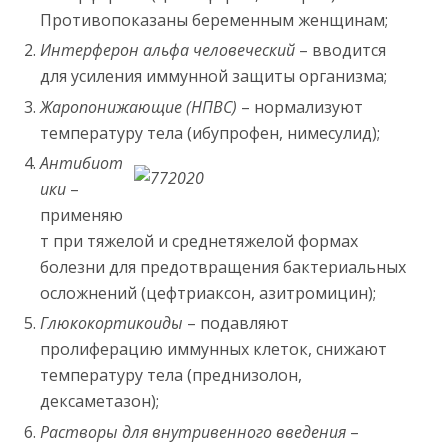
Противопоказаны беременным женщинам;
Интерферон альфа человеческий
– вводится
для усиления иммунной защиты организма;
Жаропонижающие (НПВС)
– нормализуют
температуру тела (ибупрофен, нимесулид);
Антибиот
ики
–
применяю
т при тяжелой и среднетяжелой формах
болезни для предотвращения бактериальных
осложнений (цефтриаксон, азитромицин);
Глюкокортикоиды
– подавляют
пролиферацию иммунных клеток, снижают
температуру тела (преднизолон,
дексаметазон);
Растворы для внутривенного введения
–