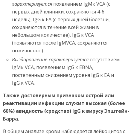
характеризуется
появлением IgMк VCA (с
первых дней клиники, сохраняются 4-6
недель), IgG к EA (с первых дней болезни,
сохраняются в течение всей жизни в
небольшом количестве), IgG к VCA
(появляются после IgMVCA, сохраняются
пожизненно).
Выздоровление характеризуется
отсутствием
IgMк VCA, появлением IgG к EBNA,
постепенным снижением уровня IgG к EA и
IgG к VCA.
Также достоверным признаком острой или
реактивации инфекции служит высокая (более
60%) авидность (сродство) IgG к вирусу Эпштейн-
Барра.
В общем анализе крови наблюдается лейкоцитоз с