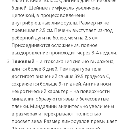
налет в виде полосок, ангина длится не более
6 дней. Шейные лимфоузлы увеличены
цепочкой, в процесс вовлечены
внутрибрюшные лимфоузлы. Размер их не
превышает 2,5 см. Печень выступает из-под
реберной дуги не более, чем на 2,5 см.
Присоединяются осложнения, полное
выздоровление происходит через 3-4 недели.
Тяжелый
– интоксикация сильно выражена,
длится более 8 дней. Температура тела
достигает значений свыше 39,5 градусов С,
сохраняется больше 9-ти дней. Ангина носит
некротический характер – на поверхности
миндалин образуются язвы и белесоватые
пленки. Миндалины значительно увеличены
в размерах и перекрывают полностью
просвет зева. Размер лимфоузлов превышает
2,5 см, они прощупываются под кожей