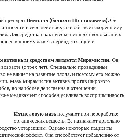
ый препарат
Винилин (бальзам Шостаковича).
Он
 антисептическое действие, способствует скорейшему
ия. Для средства практически нет противопоказаний.
ешен к приему даже в период лактации и
оактивным средством является Мирамистин.
Он
возрасте (с трех лет). Специально проведенные
во не влияет на развитие плода, и поэтому его можно
нии. Мазь Мирамистин активна против широкого
ибов, но наиболее действенна в отношении
Также медикамент способен усиливать восприимчивость
Ихтиоловую мазь
получают при переработке
органических веществ. Ее назначают довольно
средство устаревшим. Однако некоторые пациенты
евтический эффект. Она способствует избавлению от