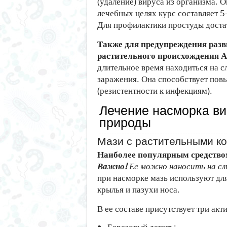
(удаление) вируса из организма. 
лечебных целях курс составляет 5-
Для профилактики простуды достат
Также для предупреждения разв
растительного происхождения А
длительное время находиться на с
заражения. Она способствует по
(резистентности к инфекциям).
Лечение насморка ви
природы
Мази с растительными к
Наиболее популярным средством
Важно!
Ее можно наносить на сл
при насморке мазь используют дл
крылья и пазухи носа.
В ее составе присутствует три ак
Березовый деготь;