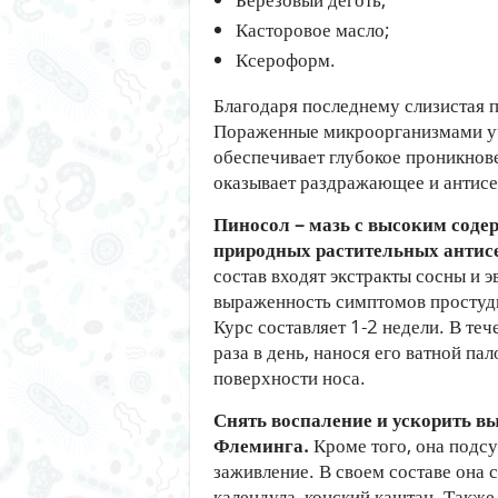
Касторовое масло;
Ксероформ.
Благодаря последнему слизистая 
Пораженные микроорганизмами уч
обеспечивает глубокое проникнове
оказывает раздражающее и антисе
Пиносол – мазь с высоким сод
природных растительных антис
состав входят экстракты сосны и 
выраженность симптомов простуды
Курс составляет 1-2 недели. В те
раза в день, нанося его ватной па
поверхности носа.
Снять воспаление и ускорить в
Флеминга.
Кроме того, она подсу
заживление. В своем составе она 
календула, конский каштан. Также