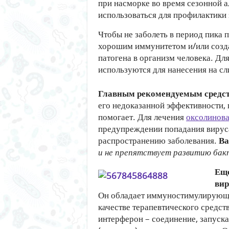
при насморке во время сезонной 
использоваться для профилактики
Чтобы не заболеть в период пика 
хорошим иммунитетом и/или созда
патогена в организм человека. Дл
используются для нанесения на сл
Главным рекомендуемым средст
его недоказанной эффективности, 
помогает. Для лечения
оксолинова
предупреждении попадания вируса
распространению заболевания.
Ва
и не препятствует развитию бак
Еще
вир
Он обладает иммуностимулирующи
качестве терапевтического средст
интерферон – соединение, запуск