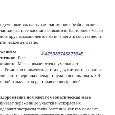
подсушивается, наступает частичное обезболивание.
астки быстрее восстанавливаются. Касторовое масло
ние других компонентов мази, а деготь собственно и
птическое действие.
ержанием
ептиков.
В ее
эвкалипта. Мазь снимает отек и уменьшает
. Ее можно применять детям с двухлетнего возраста.
чение этого периода препарат нужно использовать 3-4
лочной и аккуратно растирая по внутренней
ыздоровление поможет гомеопатическая мазь
шивает пораженные участки и ускоряет их
содержит экстракты таких растений, как гаммамелис,
 в качестве антисептического компонента используется