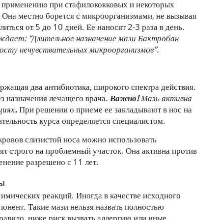
к применению при стафилококковых и некоторых
 Она местно борется с микроорганизмами, не вызывая
ться от 5 до 10 дней. Ее наносят 2-3 раза в день.
дает: “Длительное назначение мази Бактробан
осту нечувствительных микроорганизмов”.
ержащая два антибиотика, широкого спектра действия.
з назначения лечащего врача.
Важно!
Мазь активна
циях
.
При решении о приеме ее закладывают в нос на
ительность курса определяется специалистом.
ровов слизистой носа можно использовать
ят строго на проблемный участок. Она активна против
енение разрешено с 11 лет.
ы
имических реакций. Иногда в качестве исходного
онент. Такие мази нельзя назвать полностью
правило, ниже риск вызвать аллергию или иные