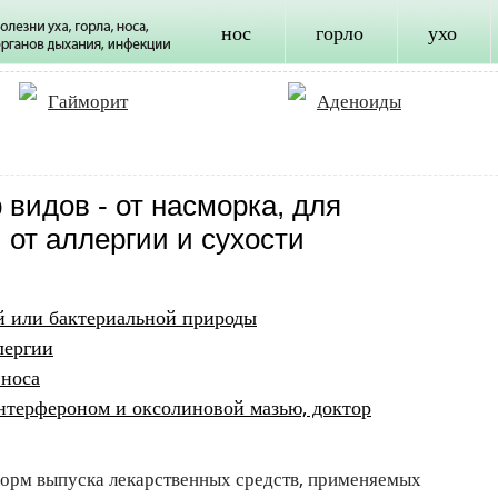
нос
горло
ухо
Гайморит
Аденоиды
 видов - от насморка, для
от аллергии и сухости
й или бактериальной природы
лергии
 носа
нтерфероном и оксолиновой мазью, доктор
 форм выпуска лекарственных средств, применяемых