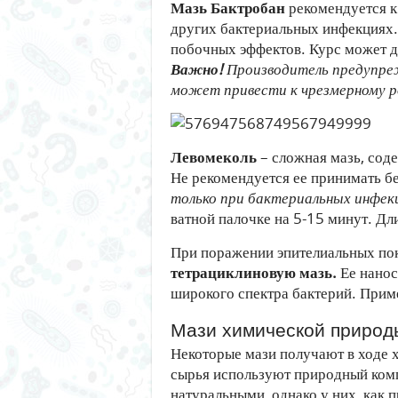
Мазь Бактробан
рекомендуется 
других бактериальных инфекциях.
побочных эффектов. Курс может дли
Важно!
Производитель предупреж
может привести к чрезмерному р
Левомеколь
– сложная мазь, сод
Не рекомендуется ее принимать бе
только при бактериальных инфек
ватной палочке на 5-15 минут. Дл
При поражении эпителиальных пок
тетрациклиновую мазь.
Ее нанос
широкого спектра бактерий. Прим
Мази химической природ
Некоторые мази получают в ходе х
сырья используют природный комп
натуральными, однако у них, как 