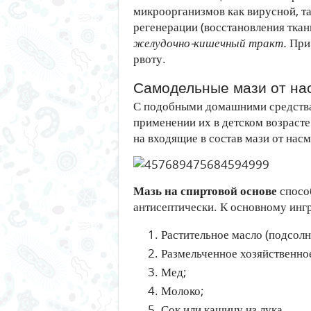
микроорганизмов как вирусной, та
регенерации (восстановления ткан
желудочно-кишечный тракт.
При 
рвоту.
Самодельные мази от на
С подобными домашними средства
применении их в детском возрасте
на входящие в состав мази от нас
Мазь на спиртовой основе
спосо
антисептически. К основному инг
Растительное масло (подсолн
Размельченное хозяйственно
Мед;
Молоко;
Сок или кашицу из лука.