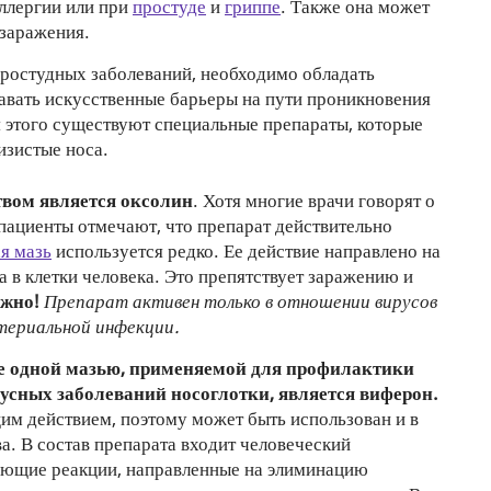
аллергии или при
простуде
и
гриппе
. Также она может
 заражения.
простудных заболеваний, необходимо обладать
вать искусственные барьеры на пути проникновения
я этого существуют специальные препараты, которые
изистые носа.
вом является оксолин
. Хотя многие врачи говорят о
пациенты отмечают, что препарат действительно
я мазь
используется редко. Ее действие направлено на
 в клетки человека. Это препятствует заражению и
жно!
Препарат активен только в отношении вирусов
териальной инфекции.
 одной мазью, применяемой для профилактики
усных заболеваний носоглотки, является виферон.
м действием, поэтому может быть использован и в
ва. В состав препарата входит человеческий
ающие реакции, направленные на элиминацию