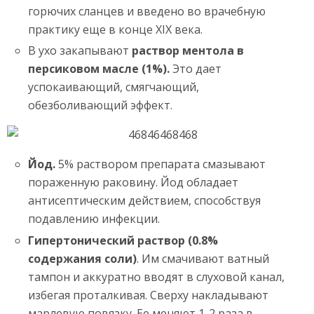
горючих сланцев и введено во врачебную
практику еще в конце XIX века.
В ухо закапывают
раствор ментола в
персиковом масле (1%).
Это дает
успокаивающий, смягчающий,
обезболивающий эффект.
Йод.
5% раствором препарата смазывают
пораженную раковину. Йод обладает
антисептическим действием, способствуя
подавлению инфекции.
Гипертонический раствор (0.8%
содержания соли)
. Им смачивают ватный
тампон и аккуратно вводят в слуховой канал,
избегая проталкивая. Сверху накладывают
марлевую повязку. Ее меняют 1-2 раза в