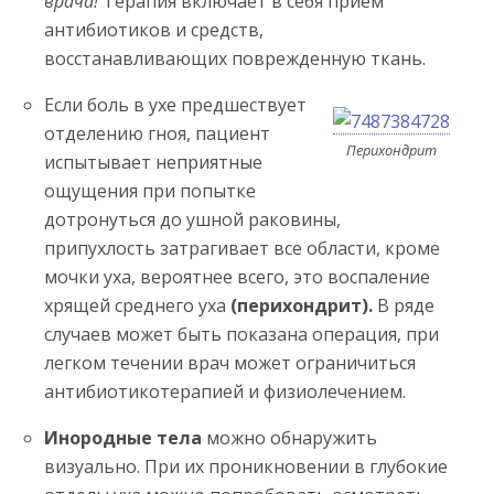
врача!
Терапия включает в себя прием
антибиотиков и средств,
восстанавливающих поврежденную ткань.
Если боль в ухе предшествует
отделению гноя, пациент
Перихондрит
испытывает неприятные
ощущения при попытке
дотронуться до ушной раковины,
припухлость затрагивает все области, кроме
мочки уха, вероятнее всего, это воспаление
хрящей среднего уха
(перихондрит).
В ряде
случаев может быть показана операция, при
легком течении врач может ограничиться
антибиотикотерапией и физиолечением.
Инородные тела
можно обнаружить
визуально. При их проникновении в глубокие