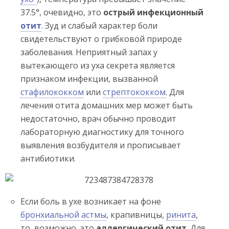
37.5°, очевидно, это
острый инфекционный
отит
. Зуд и слабый характер боли
свидетельствуют о грибковой природе
заболевания. Неприятный запах у
вытекающего из уха секрета является
признаком инфекции, вызванной
стафилококком
или
стрептококком
. Для
лечения отита домашних мер может быть
недостаточно, врач обычно проводит
лабораторную диагностику для точного
выявления возбудителя и прописывает
антибиотики.
Если боль в ухе возникает на фоне
бронхиальной астмы
, крапивницы,
ринита
,
то, возможно, это
аллергический отит
. Для