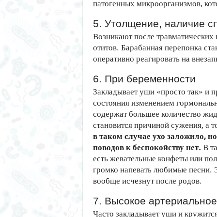
патогенных микроорганизмов, кот
5. Утолщение, наличие с
Возникают после травматических
отитов. Барабанная перепонка ста
оперативно реагировать на внеза
6. При беременности
Закладывает уши «просто так» и п
состояния изменением гормональн
содержат большее количество жид
становится причиной сужения, а т
в таком случае ухо заложило, но
поводов к беспокойству нет.
В та
есть жевательные конфеты или по
громко напевать любимые песни. 
вообще исчезнут после родов.
7. Высокое артериально
Часто закладывает уши и кружится