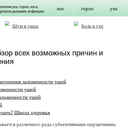
нос
горло
ухо
Шум в ушах
Боль в ухе
бзор всех возможных причин и
ения
ощущения заложенности ушей
оженности ушей
аложенности ушей
й
делать? Школа здоровья
ражается различного рода субъективными ощущениями,