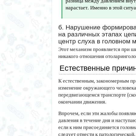
разница между давлением внут
нарастает. Именно в этой ситу
б. Нарушение формирова
на различных этапах цеп
центр слуха в головном 
Этот механизм проявляется при ш
никакого отношения отоларинголо
Естественные причи
К естественным, закономерным п
изменение окружающего человека
передвигающемся транспорте (скор
окончании движения.
Впрочем, если эти жалобы появл
давления в течение дня и наступа
если к ним присоединяется головн
следует отнести к патологической