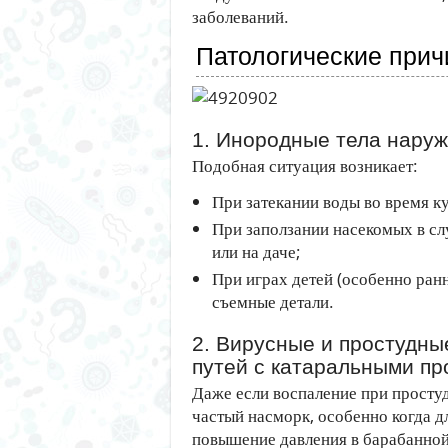
заболеваний.
Патологические при
1. Инородные тела наруж
Подобная ситуация возникает:
При затекании воды во время к
При заползании насекомых в сл
или на даче;
При играх детей (особенно ран
съемные детали.
2. Вирусные и простудны
путей с катаральными п
Даже если воспаление при простуд
частый насморк, особенно когда д
повышение давления в барабанной