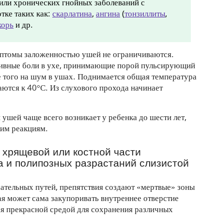
или хронических гнойных заболеваний с
тке таких как:
скарлатина
,
ангина
(
тонзиллиты
,
корь
и др.
мптомы заложенностью ушей не ограничиваются.
ивные боли в ухе, принимающие порой пульсирующий
е того на шум в ушах. Поднимается общая температура
аются к 40°С. Из слухового прохода начинает
ушей чаще всего возникает у ребенка до шести лет,
ким реакциям.
 хрящевой или костной части
а и полипозных разрастаний слизистой
тельных путей, препятствия создают «мертвые» зоны
ая может сама закупоривать внутреннее отверстие
ься прекрасной средой для сохранения различных