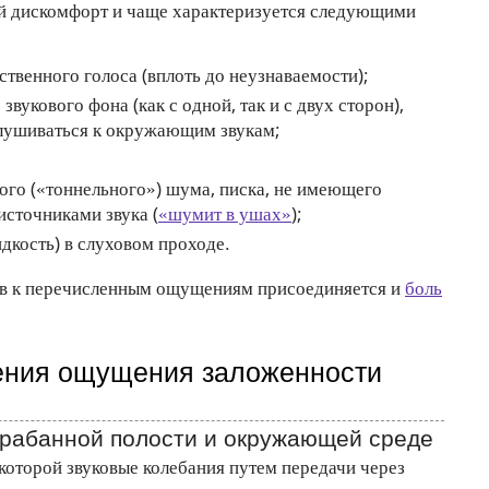
 дискомфорт и чаще характеризуется следующими
твенного голоса (вплоть до неузнаваемости);
укового фона (как с одной, так и с двух сторон),
лушиваться к окружающим звукам;
ого («тоннельного») шума, писка, не имеющего
сточниками звука (
«шумит в ушах»
);
кость) в слуховом проходе.
ев к перечисленным ощущениям присоединяется и
боль
ения ощущения заложенности
арабанной полости и окружающей среде
которой звуковые колебания путем передачи через