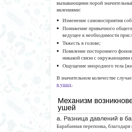
вызывающими порой значительный
явлениями:
Изменение самовосприятия собс
Понижение привычного общего зв
ведущее к необходимости прис
Тяжесть в голове;
Появление постороннего фонов
никакой связи с окружающими и
Ощущение инородного тела (жид
В значительном количестве случа
в ушах
.
Механизм возникнов
ушей
а. Разница давлений в б
Барабанная перепонка, благодаря 