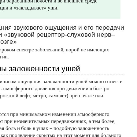
ри барабанной полости и во внешней среде
ации и «закладывает» уши.
ния звукового ощущения и его передачи
и «звуковой рецептор-слуховой нерв–
мозге»
ироком спектре заболеваний, порой не имеющих
гии.
ны заложенности ушей
ричинам ощущения заложенности ушей можно отнести
 атмосферного давления при движении в быстро
остной лифт, метро, самолет) при начале или
яются при минимальном изменении атмосферного
ют при незначительных передвижениях, а тем более,
ая боль и боль в ушах – подобную заложенность
, как проявление скрытых на этот момент для больного