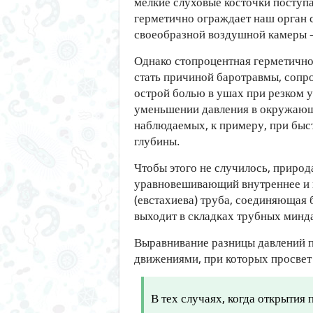
мелкие слуховые косточки поступ
герметично ограждает наш орган
своеобразной воздушной камеры –
Однако стопроцентная герметично
стать причиной баротравмы, соп
острой болью в ушах при резком 
уменьшении давления в окружающ
наблюдаемых, к примеру, при быс
глубины.
Чтобы этого не случилось, приро
уравновешивающий внутреннее и в
(евстахиева) труба, соединяющая 
выходит в складках трубных минд
Выравнивание разницы давлений п
движениями, при которых просвет 
В тех случаях, когда открытия