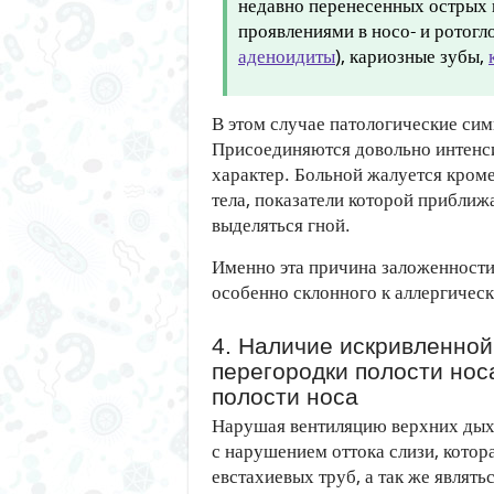
недавно перенесенных острых 
проявлениями в носо- и ротогло
аденоидиты
), кариозные зубы,
В этом случае патологические си
Присоединяются довольно интенс
характер. Больной жалуется кром
тела, показатели которой приближ
выделяться гной.
Именно эта причина заложенности 
особенно склонного к аллергичес
4. Наличие искривленной
перегородки полости нос
полости носа
Нарушая вентиляцию верхних дыха
с нарушением оттока слизи, котор
евстахиевых труб, а так же являт