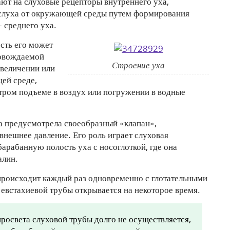
ают на слуховые рецепторы внутреннего уха,
 слуха от окружающей среды путем формирования
 среднего уха.
сть его может
ровождаемой
Строение уха
увеличении или
ей среде,
тром подъеме в воздух или погружении в водные
да предусмотрела своеобразный «клапан»,
нешнее давление. Его роль играет слуховая
барабанную полость уха с носоглоткой, где она
алин.
роисходит каждый раз одновременно с глотательными
евстахиевой трубы открывается на некоторое время.
 просвета слуховой трубы долго не осуществляется,