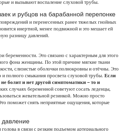
орые и вызывают воспаление слуховой трубы.
паек и рубцов на барабанной перепонке
 повреждений и перенесенных ранее тяжелых гнойных
новится инертной, менее подвижной и это мешает ей
пную разницу давлений.
ри беременности. Это связано с характерным для этого
ого фона женщины. По этой причине мягкие ткани
кости, слизистые оболочки полнокровны и отёчны. Это
о и полного смыкания просвета слуховой трубы.
Если
 не болит и нет другой симптоматики – то и
ких случаях беременной советуют сосать леденцы,
льзоваться жевательной резинкой. Можно просто
Это поможет снять неприятные ощущения, которые
е давление
 голова в связи с резким подъемом артериального