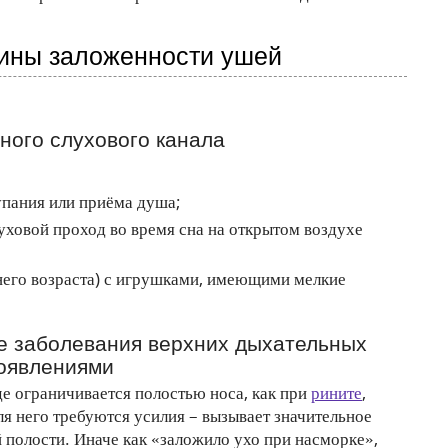
чины заложенности ушей
ного слухового канала
упания или приёма душа;
уховой проход во время сна на открытом воздухе
него возраста) с игрушками, имеющими мелкие
е заболевания верхних дыхательных
роявлениями
е ограничивается полостью носа, как при
рините
,
ля него требуются усилия – вызывает значительное
 полости. Иначе как «заложило ухо при насморке»,