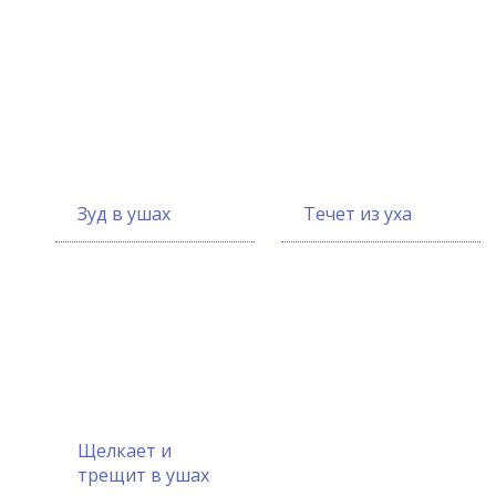
Зуд в ушах
Течет из уха
Щелкает и
трещит в ушах