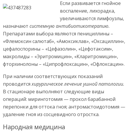
Если развивается гнойное
воспаление, лихорадка,
увеличиваются лимфоузлы,
назначают
системную антибиотикотерапию.
Препаратами выбора являются пенициллины –
«Флемоксин салютаб», «Амоксиклав», «Оксациллин»,
цефалоспорины – «Цефазолин», «Цефотаксим»,
макролиды – «Эритромицин», «Кларитромицин»,
фторхинолоны – «Ципрофлоксацин», «Офлоксацин».
При наличии соответствующих показаний
проводится
хирургическое лечение ушной патологии.
В стационаре выполняют следующие виды
операций: миринготомия — прокол барабанной
перепонки для оттока гноя; антромастоидотомия —
удаление гноя из сосцевидного отростка.
Народная медицина