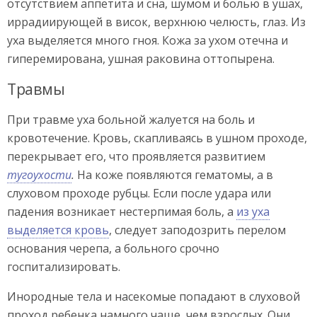
отсутствием аппетита и сна, шумом и болью в ушах,
иррадиирующей в висок, верхнюю челюсть, глаз. Из
уха выделяется много гноя. Кожа за ухом отечна и
гиперемирована, ушная раковина оттопырена.
Травмы
При травме уха больной жалуется на боль и
кровотечение. Кровь, скапливаясь в ушном проходе,
перекрывает его, что проявляется развитием
тугоухости
.
На коже появляются гематомы, а в
слуховом проходе рубцы. Если после удара или
падения возникает нестерпимая боль, а
из уха
выделяется кровь
, следует заподозрить перелом
основания черепа, а больного срочно
госпитализировать.
Инородные тела и насекомые попадают в слуховой
проход ребенка намного чаще, чем взрослых. Они